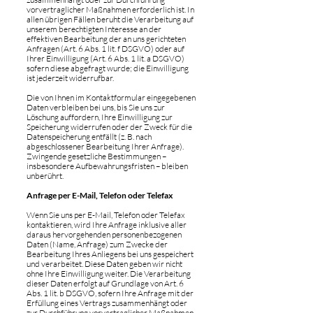
vorvertraglicher Maßnahmen erforderlich ist. In
allen übrigen Fällen beruht die Verarbeitung auf
unserem berechtigten Interesse an der
effektiven Bearbeitung der an uns gerichteten
Anfragen (Art. 6 Abs. 1 lit. f DSGVO) oder auf
Ihrer Einwilligung (Art. 6 Abs. 1 lit. a DSGVO)
sofern diese abgefragt wurde; die Einwilligung
ist jederzeit widerrufbar.
Die von Ihnen im Kontaktformular eingegebenen
Daten verbleiben bei uns, bis Sie uns zur
Löschung auffordern, Ihre Einwilligung zur
Speicherung widerrufen oder der Zweck für die
Datenspeicherung entfällt (z. B. nach
abgeschlossener Bearbeitung Ihrer Anfrage).
Zwingende gesetzliche Bestimmungen –
insbesondere Aufbewahrungsfristen – bleiben
unberührt.
Anfrage per E-Mail, Telefon oder Telefax
Wenn Sie uns per E-Mail, Telefon oder Telefax
kontaktieren, wird Ihre Anfrage inklusive aller
daraus hervorgehenden personenbezogenen
Daten (Name, Anfrage) zum Zwecke der
Bearbeitung Ihres Anliegens bei uns gespeichert
und verarbeitet. Diese Daten geben wir nicht
ohne Ihre Einwilligung weiter. Die Verarbeitung
dieser Daten erfolgt auf Grundlage von Art. 6
Abs. 1 lit. b DSGVO, sofern Ihre Anfrage mit der
Erfüllung eines Vertrags zusammenhängt oder
zur Durchführung vorvertraglicher Maßnahmen