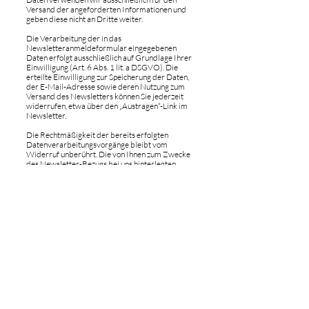
Versand der angeforderten Informationen und
geben diese nicht an Dritte weiter.
Die Verarbeitung der in das
Newsletteranmeldeformular eingegebenen
Daten erfolgt ausschließlich auf Grundlage Ihrer
Einwilligung (Art. 6 Abs. 1 lit. a DSGVO). Die
erteilte Einwilligung zur Speicherung der Daten,
der E-Mail-Adresse sowie deren Nutzung zum
Versand des Newsletters können Sie jederzeit
widerrufen, etwa über den „Austragen“-Link im
Newsletter.
Die Rechtmäßigkeit der bereits erfolgten
Datenverarbeitungsvorgänge bleibt vom
Widerruf unberührt. Die von Ihnen zum Zwecke
des Newsletter-Bezugs bei uns hinterlegten
Daten werden von uns bis zu Ihrer Austragung
aus dem Newsletter bei uns bzw. dem
Newsletterdiensteanbieter gespeichert und nach
der Abbestellung des Newsletters oder nach
Zweckfortfall aus der Newsletterverteilerliste
gelöscht.
Wir behalten uns vor, E-Mail-Adressen aus
unserem Newsletterverteiler nach eigenem
Ermessen im Rahmen unseres berechtigten
Interesses nach Art. 6 Abs. 1 lit. f DSGVO zu
löschen oder zu sperren. Daten, die zu anderen
Zwecken bei uns gespeichert wurden, bleiben
hiervon unberührt. Nach Ihrer Austragung aus
der Newsletterverteilerliste wird Ihre E-Mail-