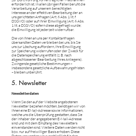
erforderlich ist. In allen übrigen Fällen beruht die
Verarbeitung auf unserem berechtigten
Interesse an der effektiven Bearbeitung der an
uns gerichteten Anfragen (Art. 6 Abs. 1 lit. f
DSGVO) oder auf Ihrer Einwilligung (Art. 6 Abs.
1 lit. a DSGVO) sofern diese abgefragt wurde;
die Einwilligung ist jederzeit widerrufbar.
Die von Ihnen an uns per Kontaktanfragen
übersandten Daten verbleiben bei uns, bis Sie
uns zur Löschung auffordern, Ihre Einwilligung
zur Speicherung widerrufen oder der Zweck für
die Datenspeicherung entfällt (z. B. nach
abgeschlossener Bearbeitung Ihres Anliegens).
Zwingende gesetzliche Bestimmungen –
insbesondere gesetzliche Aufbewahrungsfristen
– bleiben unberührt.
5. Newsletter
Newsletterdaten
Wenn Sie den auf der Website angebotenen
Newsletter beziehen möchten, benötigen wir von
Ihnen eine EMail-Adresse sowie Informationen,
welche uns die Überprüfung gestatten, dass Sie
der Inhaber der angegebenen E-Mail-Adresse
sind und mit dem Empfang des Newsletters
einverstanden sind. Weitere Daten werden nicht
bzw. nur auf freiwilliger Basis erhoben. Diese
Daten verwenden wir ausschließlich für den