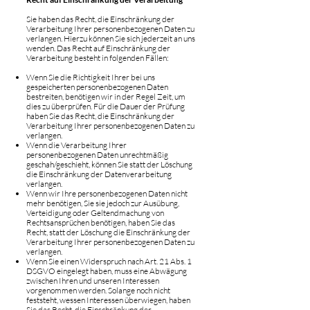
Sie haben das Recht, die Einschränkung der
Verarbeitung Ihrer personenbezogenen Daten zu
verlangen. Hierzu können Sie sich jederzeit an uns
wenden. Das Recht auf Einschränkung der
Verarbeitung besteht in folgenden Fällen:
Wenn Sie die Richtigkeit Ihrer bei uns
gespeicherten personenbezogenen Daten
bestreiten, benötigen wir in der Regel Zeit, um
dies zu überprüfen. Für die Dauer der Prüfung
haben Sie das Recht, die Einschränkung der
Verarbeitung Ihrer personenbezogenen Daten zu
verlangen.
Wenn die Verarbeitung Ihrer
personenbezogenen Daten unrechtmäßig
geschah/geschieht, können Sie statt der Löschung
die Einschränkung der Datenverarbeitung
verlangen.
Wenn wir Ihre personenbezogenen Daten nicht
mehr benötigen, Sie sie jedoch zur Ausübung,
Verteidigung oder Geltendmachung von
Rechtsansprüchen benötigen, haben Sie das
Recht, statt der Löschung die Einschränkung der
Verarbeitung Ihrer personenbezogenen Daten zu
verlangen.
Wenn Sie einen Widerspruch nach Art. 21 Abs. 1
DSGVO eingelegt haben, muss eine Abwägung
zwischen Ihren und unseren Interessen
vorgenommen werden. Solange noch nicht
feststeht, wessen Interessen überwiegen, haben
Sie das Recht, die Einschränkung der