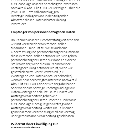
auf Grundlage unseres berechtigten Interesses
nach Art. 6 Abs. 1 lit. f DSGVO erfolgen. Über die
jeweils im Einzelfall einschlägigen
Rechtsgrundlagen wird in den folgenden
Absätzen dieser Datenschutzerklärung
informiert.
Empfänger von personenbezogenen Daten
Im Rahmen unserer Geschäftstätigkeit arbeiten
wir mit verschiedenen externen Stellen
zusammen. Dabei ist teilweise auch eine
Übermittlung von personenbezogenen Daten an
diese externen Stellen erforderlich. Wir geben
personenbezogene Daten nur dann an externe
Stellen weiter, wenn dies im Rahmen einer
Vertragserfüllung erforderlich ist, wenn wir
gesetzlich hierzu verpflichtet sind (z. B.
Weitergabe von Daten an Steuerbehörden),
wenn wir ein berechtigtes Interesse nach Art. 6
Abs. 1 lit. f DSGVO an der Weitergabe haben
oder wenn eine sonstige Rechtsgrundlage die
Datenweitergabe erlaubt. Beim Einsatz von
Auftragsverarbeitern geben wir
personenbezogene Daten unserer Kunden nur
auf Grundlage eines gültigen Vertrags über
Auftragsverarbeitung weiter. Im Falle einer
gemeinsamen Verarbeitung wird ein Vertrag
über gemeinsame Verarbeitung geschlossen.
Widerruf Ihrer Einwilligung zur
Datenverarbeitung