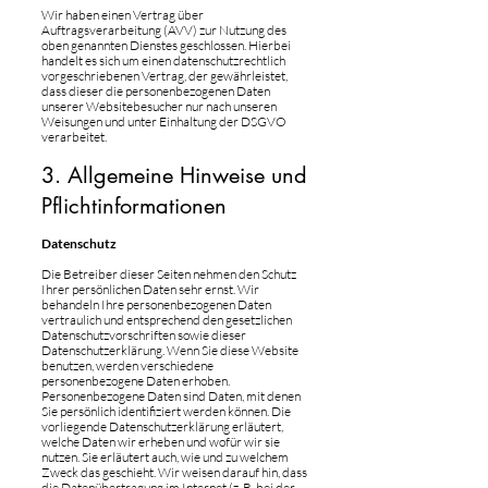
Wir haben einen Vertrag über
Auftragsverarbeitung (AVV) zur Nutzung des
oben genannten Dienstes geschlossen. Hierbei
handelt es sich um einen datenschutzrechtlich
vorgeschriebenen Vertrag, der gewährleistet,
dass dieser die personenbezogenen Daten
unserer Websitebesucher nur nach unseren
Weisungen und unter Einhaltung der DSGVO
verarbeitet.
3. Allgemeine Hinweise und
Pflichtinformationen
Datenschutz
Die Betreiber dieser Seiten nehmen den Schutz
Ihrer persönlichen Daten sehr ernst. Wir
behandeln Ihre personenbezogenen Daten
vertraulich und entsprechend den gesetzlichen
Datenschutzvorschriften sowie dieser
Datenschutzerklärung. Wenn Sie diese Website
benutzen, werden verschiedene
personenbezogene Daten erhoben.
Personenbezogene Daten sind Daten, mit denen
Sie persönlich identifiziert werden können. Die
vorliegende Datenschutzerklärung erläutert,
welche Daten wir erheben und wofür wir sie
nutzen. Sie erläutert auch, wie und zu welchem
Zweck das geschieht. Wir weisen darauf hin, dass
die Datenübertragung im Internet (z. B. bei der