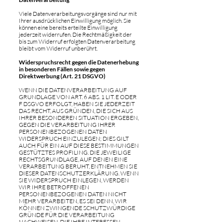
Viele Datenverarbeitungsvorgänge sind nur mit
Ihrer ausdrücklichen Einwilligung möglich. Sie
können eine bereits erteilte Einwilligung
jederzeit widerrufen. Die Rechtmäßigkeit der
bis zum Widerruf erfolgten Datenverarbeitung
bleibt vom Widerruf unberührt.
Widerspruchsrecht gegen die Datenerhebung
in besonderen Fällen sowie gegen
Direktwerbung (Art. 21 DSGVO)
WENN DIE DATENVERARBEITUNG AUF
GRUNDLAGE VON ART. 6 ABS. 1 LIT. E ODER
F DSGVO ERFOLGT, HABEN SIE JEDERZEIT
DAS RECHT, AUS GRÜNDEN, DIE SICH AUS
IHRER BESONDEREN SITUATION ERGEBEN,
GEGEN DIE VERARBEITUNG IHRER
PERSONENBEZOGENEN DATEN
WIDERSPRUCH EINZULEGEN; DIES GILT
AUCH FÜR EIN AUF DIESE BESTIMMUNGEN
GESTÜTZTES PROFILING. DIE JEWEILIGE
RECHTSGRUNDLAGE, AUF DENEN EINE
VERARBEITUNG BERUHT, ENTNEHMEN SIE
DIESER DATENSCHUTZERKLÄRUNG. WENN
SIE WIDERSPRUCH EINLEGEN, WERDEN
WIR IHRE BETROFFENEN
PERSONENBEZOGENEN DATEN NICHT
MEHR VERARBEITEN, ES SEI DENN, WIR
KÖNNEN ZWINGENDE SCHUTZWÜRDIGE
GRÜNDE FÜR DIE VERARBEITUNG
NACHWEISEN, DIE IHRE INTERESSEN,