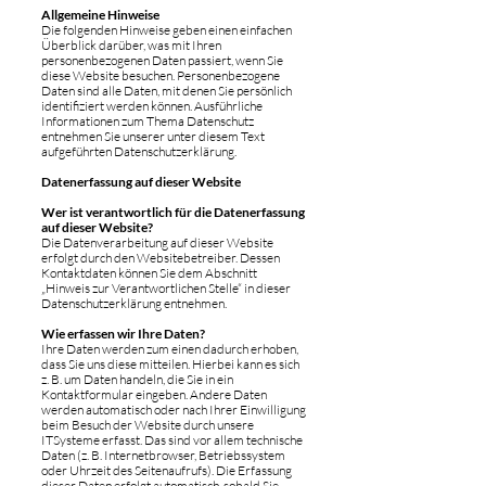
Allgemeine Hinweise
Die folgenden Hinweise geben einen einfachen
Überblick darüber, was mit Ihren
personenbezogenen Daten passiert, wenn Sie
diese Website besuchen. Personenbezogene
Daten sind alle Daten, mit denen Sie persönlich
identifiziert werden können. Ausführliche
Informationen zum Thema Datenschutz
entnehmen Sie unserer unter diesem Text
aufgeführten Datenschutzerklärung.
Datenerfassung auf dieser Website
Wer ist verantwortlich für die Datenerfassung
auf dieser Website?
Die Datenverarbeitung auf dieser Website
erfolgt durch den Websitebetreiber. Dessen
Kontaktdaten können Sie dem Abschnitt
„Hinweis zur Verantwortlichen Stelle“ in dieser
Datenschutzerklärung entnehmen.
Wie erfassen wir Ihre Daten?
Ihre Daten werden zum einen dadurch erhoben,
dass Sie uns diese mitteilen. Hierbei kann es sich
z. B. um Daten handeln, die Sie in ein
Kontaktformular eingeben. Andere Daten
werden automatisch oder nach Ihrer Einwilligung
beim Besuch der Website durch unsere
ITSysteme erfasst. Das sind vor allem technische
Daten (z. B. Internetbrowser, Betriebssystem
oder Uhrzeit des Seitenaufrufs). Die Erfassung
dieser Daten erfolgt automatisch, sobald Sie