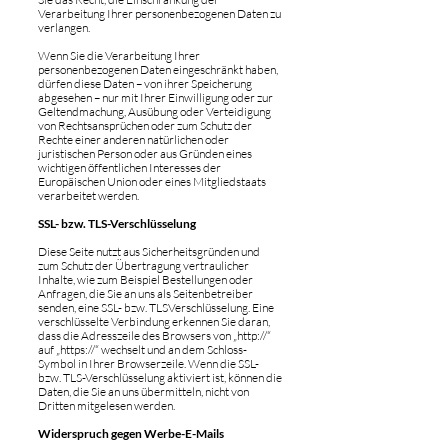
Verarbeitung Ihrer personenbezogenen Daten zu
verlangen.
Wenn Sie die Verarbeitung Ihrer
personenbezogenen Daten eingeschränkt haben,
dürfen diese Daten – von ihrer Speicherung
abgesehen – nur mit Ihrer Einwilligung oder zur
Geltendmachung, Ausübung oder Verteidigung
von Rechtsansprüchen oder zum Schutz der
Rechte einer anderen natürlichen oder
juristischen Person oder aus Gründen eines
wichtigen öffentlichen Interesses der
Europäischen Union oder eines Mitgliedstaats
verarbeitet werden.
SSL- bzw. TLS-Verschlüsselung
Diese Seite nutzt aus Sicherheitsgründen und
zum Schutz der Übertragung vertraulicher
Inhalte, wie zum Beispiel Bestellungen oder
Anfragen, die Sie an uns als Seitenbetreiber
senden, eine SSL- bzw. TLSVerschlüsselung. Eine
verschlüsselte Verbindung erkennen Sie daran,
dass die Adresszeile des Browsers von „http://“
auf „https://“ wechselt und an dem Schloss-
Symbol in Ihrer Browserzeile. Wenn die SSL-
bzw. TLS-Verschlüsselung aktiviert ist, können die
Daten, die Sie an uns übermitteln, nicht von
Dritten mitgelesen werden.
Widerspruch gegen Werbe-E-Mails