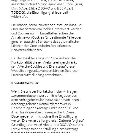
ausschließlich auf Grundlage dieser Einwilligung
(Art. 6 Abs. 1 lit. a DSGVO und § 25 Abs. 1
TDDDG); die Einwilligung ist jederzeit
widerrufbar.
Sie können Ihren Browser so einstellen, dass Sie
über das Setzen von Cookies informiert werden
und Cookies nur im Einzelfall erlauben, die
Annahme von Cookies für bestimmte Fälle oder
generell ausschließen sowie das automatische
Löschen der Cookies beim Schließen des
Browsers aktivieren.
Bei der Deaktivierung von Cookies kann die
Funktionalität dieser Website eingeschränkt
sein. Welche Cookies und Dienste auf dieser
Website eingesetzt werden, können Sie dieser
Datenschutzerklärung entnehmen.
Kontaktformular
Wenn Sie uns per Kontaktformular Anfragen
zukommen lassen, werden Ihre Angaben aus
dem Anfrageformular inklusive der von Ihnen
dort angegebenen Kontaktdaten zwecks
Bearbeitung der Anfrage und für den Fall von
Anschlussfragen bei uns gespeichert. Diese
Daten geben wir nicht ohne Ihre Einwilligung
weiter. Die Verarbeitung dieser Daten erfolgt auf
Grundlage von Art. 6 Abs. 1 lit. b DSGVO, sofern
Ihre Anfrage mit der Erfüllung eines Vertrags
zusammenhängt oder zur Durchführung