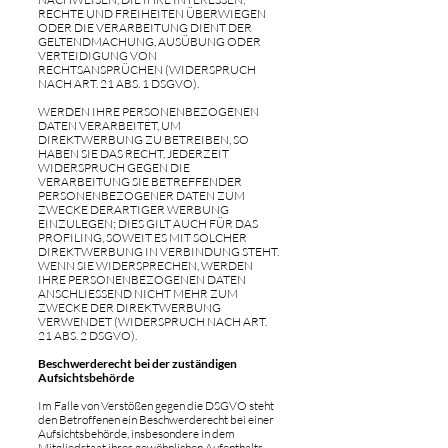
RECHTE UND FREIHEITEN ÜBERWIEGEN
ODER DIE VERARBEITUNG DIENT DER
GELTENDMACHUNG, AUSÜBUNG ODER
VERTEIDIGUNG VON
RECHTSANSPRÜCHEN (WIDERSPRUCH
NACH ART. 21 ABS. 1 DSGVO).
WERDEN IHRE PERSONENBEZOGENEN
DATEN VERARBEITET, UM
DIREKTWERBUNG ZU BETREIBEN, SO
HABEN SIE DAS RECHT, JEDERZEIT
WIDERSPRUCH GEGEN DIE
VERARBEITUNG SIE BETREFFENDER
PERSONENBEZOGENER DATEN ZUM
ZWECKE DERARTIGER WERBUNG
EINZULEGEN; DIES GILT AUCH FÜR DAS
PROFILING, SOWEIT ES MIT SOLCHER
DIREKTWERBUNG IN VERBINDUNG STEHT.
WENN SIE WIDERSPRECHEN, WERDEN
IHRE PERSONENBEZOGENEN DATEN
ANSCHLIESSEND NICHT MEHR ZUM
ZWECKE DER DIREKTWERBUNG
VERWENDET (WIDERSPRUCH NACH ART.
21 ABS. 2 DSGVO).
Beschwerderecht bei der zuständigen
Aufsichtsbehörde
Im Falle von Verstößen gegen die DSGVO steht
den Betroffenen ein Beschwerderecht bei einer
Aufsichtsbehörde, insbesondere in dem
Mitgliedstaat ihres gewöhnlichen Aufenthalts,