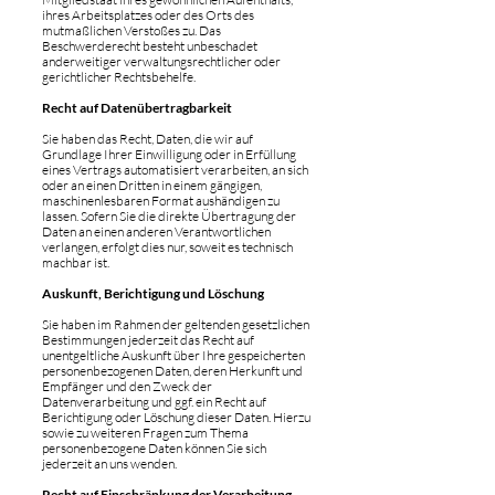
ihres Arbeitsplatzes oder des Orts des
mutmaßlichen Verstoßes zu. Das
Beschwerderecht besteht unbeschadet
anderweitiger verwaltungsrechtlicher oder
gerichtlicher Rechtsbehelfe.
Recht auf Datenübertragbarkeit
Sie haben das Recht, Daten, die wir auf
Grundlage Ihrer Einwilligung oder in Erfüllung
eines Vertrags automatisiert verarbeiten, an sich
oder an einen Dritten in einem gängigen,
maschinenlesbaren Format aushändigen zu
lassen. Sofern Sie die direkte Übertragung der
Daten an einen anderen Verantwortlichen
verlangen, erfolgt dies nur, soweit es technisch
machbar ist.
Auskunft, Berichtigung und Löschung
Sie haben im Rahmen der geltenden gesetzlichen
Bestimmungen jederzeit das Recht auf
unentgeltliche Auskunft über Ihre gespeicherten
personenbezogenen Daten, deren Herkunft und
Empfänger und den Zweck der
Datenverarbeitung und ggf. ein Recht auf
Berichtigung oder Löschung dieser Daten. Hierzu
sowie zu weiteren Fragen zum Thema
personenbezogene Daten können Sie sich
jederzeit an uns wenden.
Recht auf Einschränkung der Verarbeitung