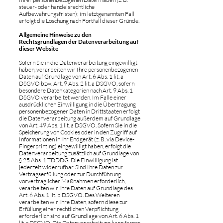
steuer- oder handelsrechtliche
Aufbewahrungsfristen); im letztgenannten Fall
erfolgt die Löschung nach Fortfall dieser Gründe.
Allgemeine Hinweise zu den
Rechtsgrundlagen der Datenverarbeitung auf
dieser Website
Sofern Sie in die Datenverarbeitung eingewilligt
haben, verarbeiten wir Ihre personenbezogenen
Daten auf Grundlage von Art. 6 Abs. 1 lit. a
DSGVO bzw. Art. 9 Abs. 2 lit. a DSGVO, sofern
besondere Datenkategorien nach Art. 9 Abs. 1
DSGVO verarbeitet werden. Im Falle einer
ausdrücklichen Einwilligung in die Übertragung
personenbezogener Daten in Drittstaaten erfolgt
die Datenverarbeitung außerdem auf Grundlage
von Art. 49 Abs. 1 lit. a DSGVO. Sofern Sie in die
Speicherung von Cookies oder in den Zugriff auf
Informationen in Ihr Endgerät (z. B. via Device-
Fingerprinting) eingewilligt haben, erfolgt die
Datenverarbeitung zusätzlich auf Grundlage von
§ 25 Abs. 1 TDDDG. Die Einwilligung ist
jederzeit widerrufbar. Sind Ihre Daten zur
Vertragserfüllung oder zur Durchführung
vorvertraglicher Maßnahmen erforderlich,
verarbeiten wir Ihre Daten auf Grundlage des
Art. 6 Abs. 1 lit. b DSGVO. Des Weiteren
verarbeiten wir Ihre Daten, sofern diese zur
Erfüllung einer rechtlichen Verpflichtung
erforderlich sind auf Grundlage von Art. 6 Abs. 1
lit. c DSGVO. Die Datenverarbeitung kann ferner