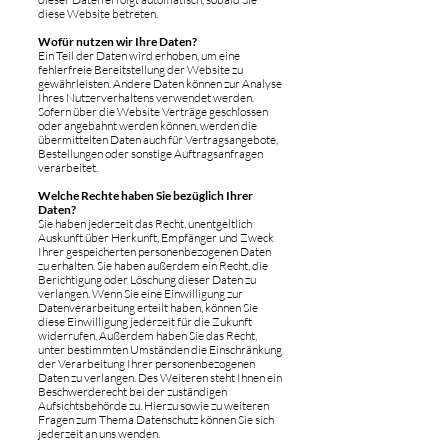
diese Website betreten.
Wofür nutzen wir Ihre Daten?
Ein Teil der Daten wird erhoben, um eine
fehlerfreie Bereitstellung der Website zu
gewährleisten. Andere Daten können zur Analyse
Ihres Nutzerverhaltens verwendet werden.
Sofern über die Website Verträge geschlossen
oder angebahnt werden können, werden die
übermittelten Daten auch für Vertragsangebote,
Bestellungen oder sonstige Auftragsanfragen
verarbeitet.
Welche Rechte haben Sie bezüglich Ihrer
Daten?
Sie haben jederzeit das Recht, unentgeltlich
Auskunft über Herkunft, Empfänger und Zweck
Ihrer gespeicherten personenbezogenen Daten
zu erhalten. Sie haben außerdem ein Recht, die
Berichtigung oder Löschung dieser Daten zu
verlangen. Wenn Sie eine Einwilligung zur
Datenverarbeitung erteilt haben, können Sie
diese Einwilligung jederzeit für die Zukunft
widerrufen. Außerdem haben Sie das Recht,
unter bestimmten Umständen die Einschränkung
der Verarbeitung Ihrer personenbezogenen
Daten zu verlangen. Des Weiteren steht Ihnen ein
Beschwerderecht bei der zuständigen
Aufsichtsbehörde zu. Hierzu sowie zu weiteren
Fragen zum Thema Datenschutz können Sie sich
jederzeit an uns wenden.