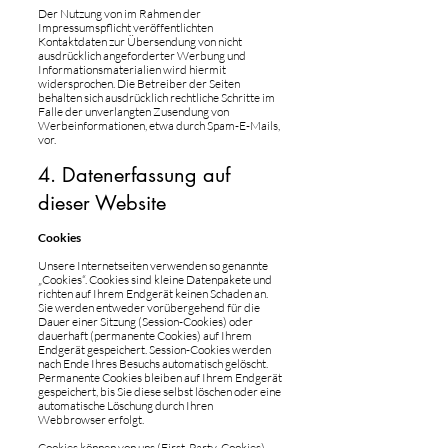
Der Nutzung von im Rahmen der
Impressumspflicht veröffentlichten
Kontaktdaten zur Übersendung von nicht
ausdrücklich angeforderter Werbung und
Informationsmaterialien wird hiermit
widersprochen. Die Betreiber der Seiten
behalten sich ausdrücklich rechtliche Schritte im
Falle der unverlangten Zusendung von
Werbeinformationen, etwa durch Spam-E-Mails,
vor.
4. Datenerfassung auf
dieser Website
Cookies
Unsere Internetseiten verwenden so genannte
„Cookies“. Cookies sind kleine Datenpakete und
richten auf Ihrem Endgerät keinen Schaden an.
Sie werden entweder vorübergehend für die
Dauer einer Sitzung (Session-Cookies) oder
dauerhaft (permanente Cookies) auf Ihrem
Endgerät gespeichert. Session-Cookies werden
nach Ende Ihres Besuchs automatisch gelöscht.
Permanente Cookies bleiben auf Ihrem Endgerät
gespeichert, bis Sie diese selbst löschen oder eine
automatische Löschung durch Ihren
Webbrowser erfolgt.
Cookies können von uns (First-Party-Cookies)