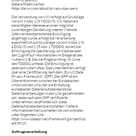
Details finden Sie hier:
https://de.wix.com/about/privacy-dpa-users.
Die Verwendung von WIX erfolgt auf Grundlage
von Art. 6 Abs. 1 lit. f DSGVO. Wir haben ein
berechtigtes Interesse an einer möglichst
zuverlässigen Darstellung unserer Website.
Sofern eine entsprechende Einwilligung
abgefragt wurde, erfolgt die Verarbeitung
ausschließlich auf Grundlage von Art. 6 Abs. 1 lit.
a DSGVO und § 25 Abs. 1 TDDDG, soweit die
Einwilligung die Speicherung von Cookies oder
den Zugriff auf Informationen im Endgerät des
Nutzers (z. B. Device-Fingerprinting) im Sinne
des TDDDG umfasst. Die Einwilligung ist
jederzeit widerrufbar. Das Unternehmen verfügt
über eine Zertifizierung nach dem „EU-US Data
Privacy Framework“ (DPF). Der DPF ist ein
Übereinkommen zwischen der Europäischen
Union und den USA, der die Einhaltung
europäischer Datenschutzstandards bei
Datenverarbeitungen in den USA gewährleisten
soll. Jedes nach dem DPF zertifizierte
Unternehmen verpflichtet sich, diese
Datenschutzstandards einzuhalten. Weitere
Informationen hierzu erhalten Sie vom Anbieter
unter folgendem Link:
https://www.dataprivacyframework.gov/particip
ant/5626.
Auftragsverarbeitung