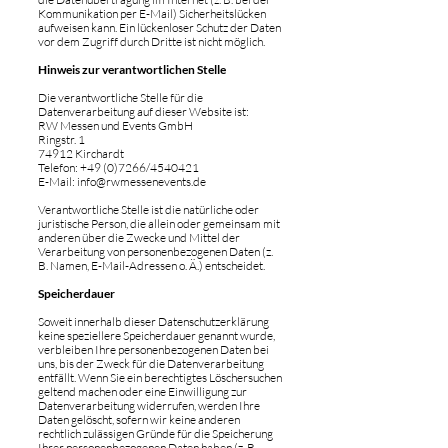
Kommunikation per E-Mail) Sicherheitslücken
aufweisen kann. Ein lückenloser Schutz der Daten
vor dem Zugriff durch Dritte ist nicht möglich.
Hinweis zur verantwortlichen Stelle
Die verantwortliche Stelle für die
Datenverarbeitung auf dieser Website ist:
RW Messen und Events GmbH
Ringstr. 1
74912 Kirchardt
Telefon:
+49 (0)7266
/4540421
E-Mail:
info@rwmessenevents.de
Verantwortliche Stelle ist die natürliche oder
juristische Person, die allein oder gemeinsam mit
anderen über die Zwecke und Mittel der
Verarbeitung von personenbezogenen Daten (z.
B. Namen, E-Mail-Adressen o. Ä.) entscheidet.
Speicherdauer
Soweit innerhalb dieser Datenschutzerklärung
keine speziellere Speicherdauer genannt wurde,
verbleiben Ihre personenbezogenen Daten bei
uns, bis der Zweck für die Datenverarbeitung
entfällt. Wenn Sie ein berechtigtes Löschersuchen
geltend machen oder eine Einwilligung zur
Datenverarbeitung widerrufen, werden Ihre
Daten gelöscht, sofern wir keine anderen
rechtlich zulässigen Gründe für die Speicherung
Ihrer personenbezogenen Daten haben (z. B.