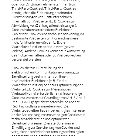
oder von Drittunternehmen stammen (sog.
Third-PartyCookies). Third-Party-Cookies
ermöglichen die Einbindung bestimmter
Dienstleistungen von Drittunternehmen
innerhalb von Webseiten (z. B. Cookies zur
Abwicklung von Zahlungsdienstleistungen).
Cookies haben verschiedene Funktionen.
Zahlreiche Cookies sind technisch notwendig, da
bestimmte Webseitenfunktionen ohne diese
nicht funktionieren würden (z. B. die
Warenkorbfunktion oder die Anzeige von
Videos). Andere Cookies können zur Auswertung
des Nutzerverhaltens oder zu Werbezwecken
verwendet werden.
Cookies, die zur Durchführung des
elektronischen Kommunikationsvorgangs, zur
Bereitstellung bestimmter, von Ihnen
erwünschter Funktionen (z. B. für die
Warenkorbfunktion) oder zur Optimierung der
Website (z. B. Cookies zur Messung des
Webpublikums) erforderlich sind (notwendige
Cookies), werden auf Grundlage von Art. 6 Abs. 1
lit. f DSGVO gespeichert, sofern keine andere
Rechtsgrundlage angegeben wird. Der
Websitebetreiber hat ein berechtigtes Interesse
an der Speicherung von notwendigen Cookies zur
technisch fehlerfreien und optimierten
Bereitstellung seiner Dienste. Sofern eine
Einwilligung zur Speicherung von Cookies und
vergleichbaren Wiedererkennungstechnologien
abgefragt wurde, erfolgt die Verarbeitung