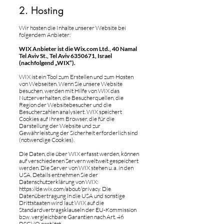
2. Hosting
Wir hosten die Inhalte unserer Website bei
folgendem Anbieter:
WIX Anbieter ist die Wix.com Ltd., 40 Namal
Tel Aviv St., Tel Aviv
6350671
, Israel
(nachfolgend „WIX“).
WIX ist ein Tool zum Erstellen und zum Hosten
von Webseiten. Wenn Sie unsere Website
besuchen, werden mit Hilfe von WIX das
Nutzerverhalten, die Besucherquellen, die
Region der Websitebesucher und die
Besucherzahlen analysiert. WIX speichert
Cookies auf Ihrem Browser, die für die
Darstellung der Website und zur
Gewährleistung der Sicherheit erforderlich sind
(notwendige Cookies).
Die Daten, die über WIX erfasst werden, können
auf verschiedenen Servern weltweit gespeichert
werden. Die Server von WIX stehen u. a. in den
USA. Details entnehmen Sie der
Datenschutzerklärung von WIX:
https://de.wix.com/about/privacy.
Die
Datenübertragung in die USA und sonstige
Drittstaaten wird laut WIX auf die
Standardvertragsklauseln der EU-Kommission
bzw. vergleichbare Garantien nach Art. 46
DSGVO gestützt.