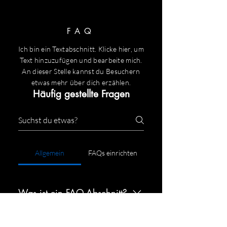
FAQ
Ich bin ein Textabschnitt. Klicke hier, um
Text hinzuzufügen und bearbeite mich.
An dieser Stelle kannst du Besuchern
etwas mehr über dich erzählen.
Häufig gestellte Fragen
Allgemein
FAQs einrichten
Was ist ein FAQ-Abschnitt?
Mit einem FAQ-Abschnitt kannst