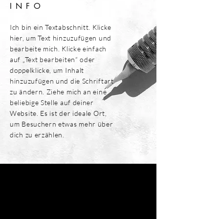
INFO
Ich bin ein Textabschnitt. Klicke
hier, um Text hinzuzufügen und
bearbeite mich. Klicke einfach
auf „Text bearbeiten“ oder
doppelklicke, um Inhalt
hinzuzufügen und die Schriftart
zu ändern. Ziehe mich an eine
beliebige Stelle auf deiner
Website. Es ist der ideale Ort,
um Besuchern etwas mehr über
dich zu erzählen.